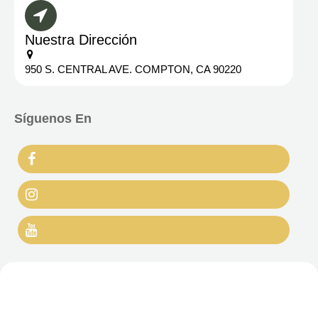

Nuestra Dirección

950 S. CENTRAL AVE. COMPTON, CA 90220
Síguenos En


